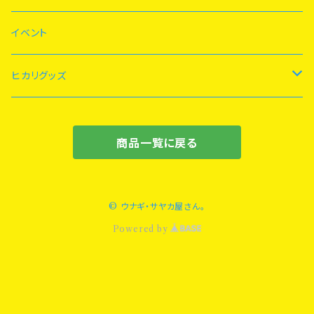
2/1
イベント
6/21
ヒカリグッズ
8/8
Tシャツ
商品一覧に戻る
8/7
タオル
9/2
その他
© ウナギ・サヤカ屋さん。
Powered by