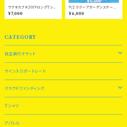
ウナギカブキ2019ロングTシャ
9/2 ラクーアガーデンステージ
ツ
：ひつま武士ご友人シート
¥7,000
¥6,000
CATEGORY
自主興行チケット
10/21
サイン入りポートレート
11/19
クラウドファンディング
12/25
10/21
Tシャツ
1/9
アパレル